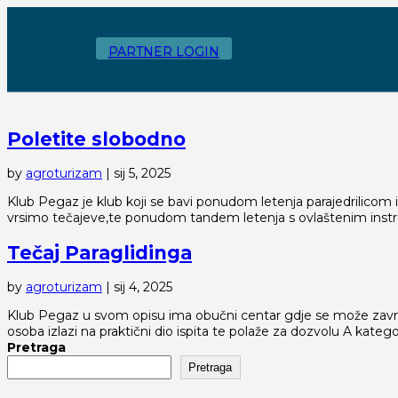
PARTNER LOGIN
Poletite slobodno
by
agroturizam
|
sij 5, 2025
Klub Pegaz je klub koji se bavi ponudom letenja parajedrilicom
vrsimo tečajeve,te ponudom tandem letenja s ovlaštenim inst
Tečaj Paraglidinga
by
agroturizam
|
sij 4, 2025
Klub Pegaz u svom opisu ima obučni centar gdje se može završiti
osoba izlazi na praktični dio ispita te polaže za dozvolu A kategor
Pretraga
Pretraga