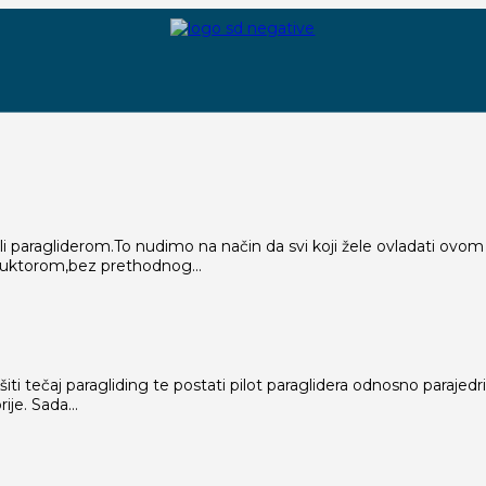
 ili paragliderom.To nudimo na način da svi koji žele ovladati 
ruktorom,bez prethodnog...
 tečaj paragliding te postati pilot paraglidera odnosno parajedril
ije. Sada...