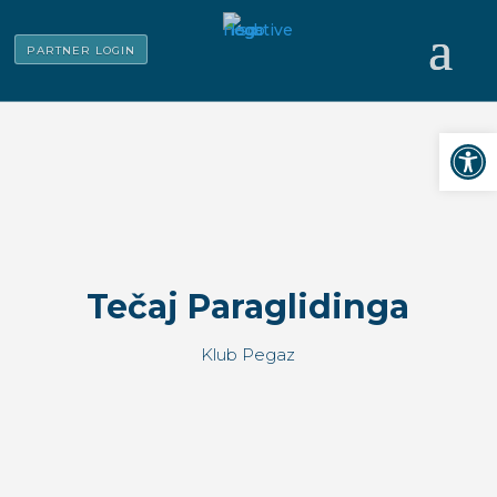
PARTNER LOGIN
Open
Tečaj Paraglidinga
Klub Pegaz