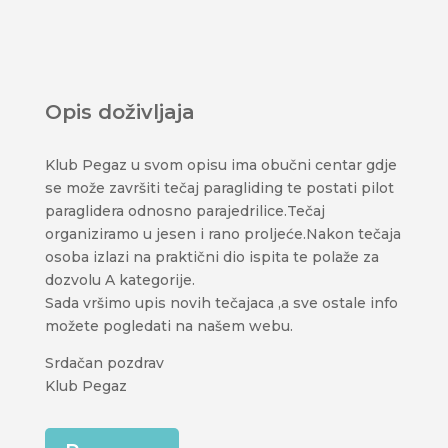
Opis doživljaja
Klub Pegaz u svom opisu ima obučni centar gdje
se može završiti tečaj paragliding te postati pilot
paraglidera odnosno parajedrilice.Tečaj
organiziramo u jesen i rano proljeće.Nakon tečaja
osoba izlazi na praktični dio ispita te polaže za
dozvolu A kategorije.
Sada vršimo upis novih tečajaca ,a sve ostale info
možete pogledati na našem webu.
Srdačan pozdrav
Klub Pegaz