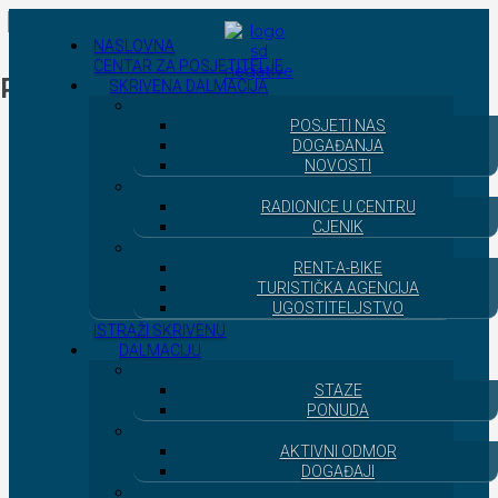

NASLOVNA
CENTAR ZA POSJETITELJE
Publikacije
SKRIVENA DALMACIJA
POSJETI NAS
DOGAĐANJA
NOVOSTI
RADIONICE U CENTRU
CJENIK
RENT-A-BIKE
TURISTIČKA AGENCIJA
UGOSTITELJSTVO
ISTRAŽI SKRIVENU
DALMACIJU
STAZE
PONUDA
AKTIVNI ODMOR
DOGAĐAJI