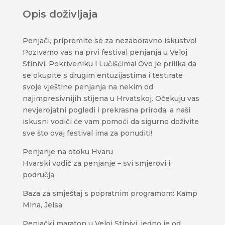
Opis doživljaja
Penjači, pripremite se za nezaboravno iskustvo!
Pozivamo vas na prvi festival penjanja u Veloj
Stinivi, Pokriveniku i Lučišćima! Ovo je prilika da
se okupite s drugim entuzijastima i testirate
svoje vještine penjanja na nekim od
najimpresivnijih stijena u Hrvatskoj. Očekuju vas
nevjerojatni pogledi i prekrasna priroda, a naši
iskusni vodiči će vam pomoći da sigurno doživite
sve što ovaj festival ima za ponuditi!
Penjanje na otoku Hvaru
Hvarski vodič za penjanje – svi smjerovi i
područja
Baza za smještaj s popratnim programom: Kamp
Mina, Jelsa
Penjački maraton u Veloj Stinivi, jedno je od