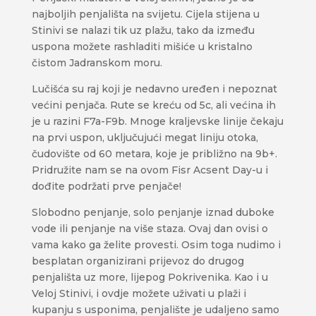
najboljih penjališta na svijetu. Cijela stijena u
Stinivi se nalazi tik uz plažu, tako da između
uspona možete rashladiti mišiće u kristalno
čistom Jadranskom moru.
Lučišća su raj koji je nedavno uređen i nepoznat
većini penjača. Rute se kreću od 5c, ali većina ih
je u razini F7a-F9b. Mnoge kraljevske linije čekaju
na prvi uspon, uključujući megat liniju otoka,
čudovište od 60 metara, koje je približno na 9b+.
Pridružite nam se na ovom Fisr Acsent Day-u i
dođite podržati prve penjače!
Slobodno penjanje, solo penjanje iznad duboke
vode ili penjanje na više staza. Ovaj dan ovisi o
vama kako ga želite provesti. Osim toga nudimo i
besplatan organizirani prijevoz do drugog
penjališta uz more, lijepog Pokrivenika. Kao i u
Veloj Stinivi, i ovdje možete uživati u plaži i
kupanju s usponima, penjalište je udaljeno samo