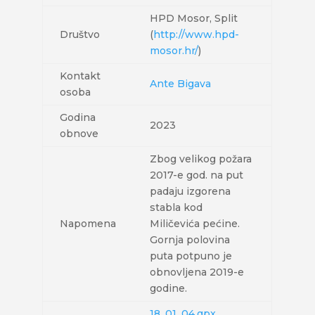
HPD Mosor, Split
Društvo
(
http://www.hpd-
mosor.hr/
)
Kontakt
Ante Bigava
osoba
Godina
2023
obnove
Zbog velikog požara
2017-e god. na put
padaju izgorena
stabla kod
Napomena
Miličevića pećine.
Gornja polovina
puta potpuno je
obnovljena 2019-e
godine.
18_01_04.gpx