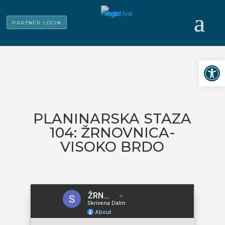
PARTNER LOGIN
Open
PLANINARSKA STAZA
104: ŽRNOVNICA-
VISOKO BRDO