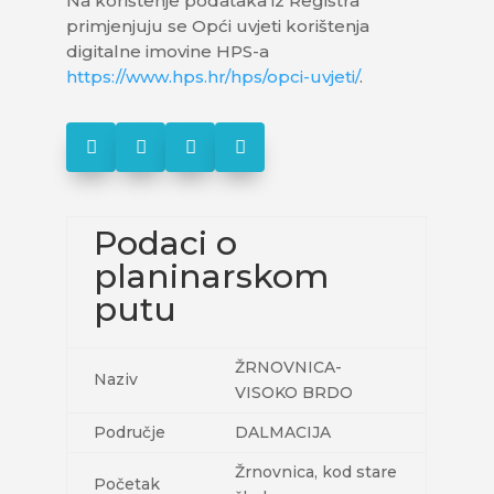
Na korištenje podataka iz Registra
primjenjuju se Opći uvjeti korištenja
digitalne imovine HPS-a
https://www.hps.hr/hps/opci-uvjeti/
.




Podaci o
planinarskom
putu
ŽRNOVNICA-
Naziv
VISOKO BRDO
Područje
DALMACIJA
Žrnovnica, kod stare
Početak