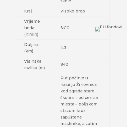
škole
Kraj
Visoko brdo
Vrijeme
hoda
3:00
(h:min)
Duljina
4.3
(km)
Visinska
840
razlika (m)
Put počinje u
naselju Žrnovnica,
kod zgrade stare
škole s.i. od centra
mjesta – poljskom
stazom kroz
zapuštene
maslinike, a zatim