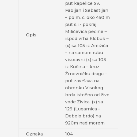
put kapelice Sv.
Fabijan i Sebastijan
– po m. c. oko 450 m
put s.i.- pokraj
Miličevića pećine –
Opis
ispod vrha Klobuk –
(x) sa 105 iz Amižića
– na samom rubu
visoravni (x) sa 103
iz Kučina – kroz
Žrnovničku dragu –
put završava na
obronku Visokog
brda istočno od žive
vode Živica, (x) sa
129 (Lugarnica –
Debelo brdo) na
920m nad morem
Oznaka
104