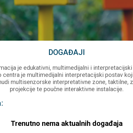
DOGAĐAJI
macija je edukativni, multimedijalni i interpretacijs
o centra je multimedijalni interpretacijski postav koj
nudi multisenzorske interpretativne zone, taktilne,
projekcije te poučne interaktivne instalacije.
a:
Trenutno nema aktualnih događaja